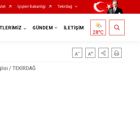
vlet
İçişleri Bakanlığı
Tekirdağ
TLERİMİZ
GÜNDEM
İLETİŞİM
28
°C
ğlisi / TEKİRDAĞ
Saray
Şarköy
Süleymanpaşa
Ergene