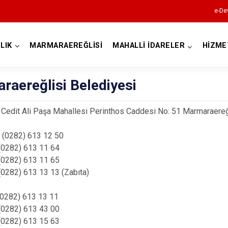
e-De
LIK
MARMARAEREĞLİSİ
MAHALLİ İDARELER
HİZME
Tekirdağ
raereğlisi Belediyesi
:
Cedit Ali Paşa Mahallesi Perinthos Caddesi No: 51 Marmaraere
:
(0282) 613 12 50
 613 11 64
 613 11 65
Çerkezköy
613 13 13 (Zabıta)
Çorlu
(0282) 613 13 11
Hayrabolu
 613 43 00
Malkara
 613 15 63