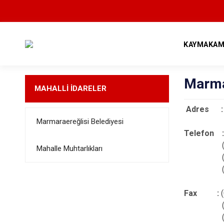
KAYMAKAM
Marma
MAHALLİ İDARELER
Adres 
Marmaraereğlisi Belediyesi
Telefon 
(0282)
Mahalle Muhtarlıkları
(0282)
(0282) 
Fax :
(0282)
(0282)