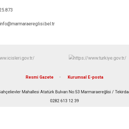
Marmaraereğl
25.873
Muratlı
info@marmaraereglisi.bel.tr
Resmi Gazete
Kurumsal E-posta
Bahçelievler Mahallesi Atatürk Bulvarı No:53 Marmaraereğlisi / Tekirda
0282 613 12 39