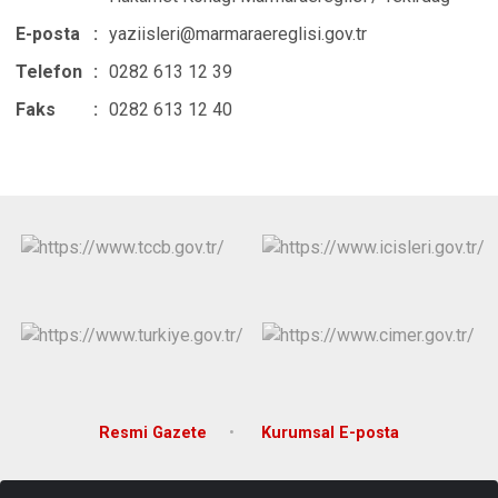
E-posta
:
yaziisleri@marmaraereglisi.gov.tr
Telefon
:
0282 613 12 39
Faks
:
0282 613 12 40
Resmi Gazete
Kurumsal E-posta
Bahçelievler Mahallesi Atatürk Bulvarı No:53 Marmaraereğlisi /