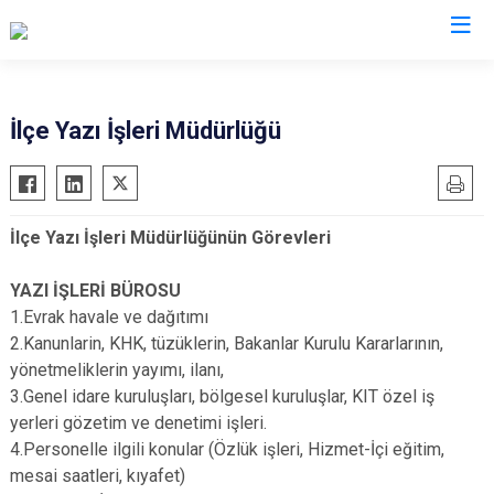
Tekirdağ
İlçe Yazı İşleri Müdürlüğü
Çerkezköy
Saray
Çorlu
Şarköy
İlçe Yazı İşleri Müdürlüğünün Görevleri
Hayrabolu
Süleymanpaşa
Malkara
Ergene
YAZI İŞLERİ BÜROSU
Marmaraereğlisi
Kapaklı
1.Evrak havale ve dağıtımı
2.Kanunlarin, KHK, tüzüklerin, Bakanlar Kurulu Kararlarının,
Muratlı
yönetmeliklerin yayımı, ilanı,
3.Genel idare kuruluşları, bölgesel kuruluşlar, KIT özel iş
yerleri gözetim ve denetimi işleri.
4.Personelle ilgili konular (Özlük işleri, Hizmet-İçi eğitim,
mesai saatleri, kıyafet)