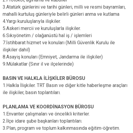
3.Atatürk günlerini ve tarihi günleri, milli ve resmi bayramları,
mahalli kurtuluş günleriyle belirli günleri anma ve kutlama
4.Yargı kuruluşlarıyla ilişkiler.
5.Askeri mercii ve kuruluşlarla ilişkiler.
6.Sıkıyönetim / olağanüstü hal iş / işlemleri
7.İstihbarat hizmet ve konuları (Milli Güvenlik Kurulu ile
ilişkiler dahil)
8.Asayiş konuları (Emniyet, Jandarma ile ilişkiler)
9.Mülakatlar (Sınır il ve ilçelerinde)
BASIN VE HALKLA İLİŞKİLER BÜROSU
1.Halkla İlişkiler. TRT Basın ve diğer kitle haberleşme araçları
ile ilişkiler, basın toplantıları.
PLANLAMA VE KOORDİNASYON BÜROSU
1.Envanter çalışmaları ve öncelikli kriterler.
2.İlçe idare şube başkanları toplantıları.
3.Plan, program ve toplum kalkınmasında eğitim-öğretim.