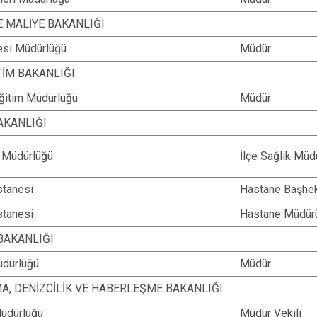
E MALİYE BAKANLIĞI
esi Müdürlüğü
Müdür
TİM BAKANLIĞI
 Eğitim Müdürlüğü
Müdür
AKANLIĞI
k Müdürlüğü
İlçe Sağlık Müd
stanesi
Hastane Başhe
stanesi
Hastane Müdürü
BAKANLIĞI
dürlüğü
Müdür
A, DENİZCİLİK VE HABERLEŞME BAKANLIĞI
Müdürlüğü
Müdür Vekili