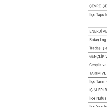
ÇEVRE, ŞE
İlçe Tapu 
ENERJİ V
Botaş Lng
Tredaş İşl
GENÇLİK 
Gençlik ve
TARIM VE
İlçe Tarı
İÇİŞLERİ 
İlçe Nüfu
İlçe Yazı İ