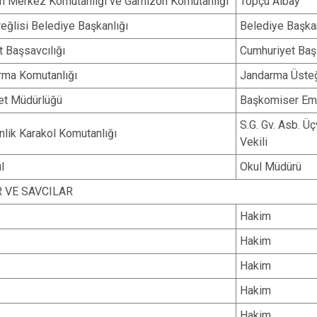
m Merkez Komutanlığı ve Garnizon Komutanlığı
Topçu Albay
Marmaraereğl
ğlisi Belediye Başkanlığı
Belediye Başka
Muratlı
 Başsavcılığı
Cumhuriyet Baş
rma Komutanlığı
Jandarma Üst
et Müdürlüğü
Başkomiser Emn
S.G. Gv. Asb. Ü
nlik Karakol Komutanlığı
Vekili
l
Okul Müdürü
 VE SAVCILAR
Hakim
Hakim
Hakim
Hakim
Hakim