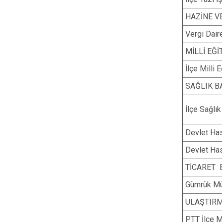
HAZİNE V
Vergi Dair
MİLLİ EĞİ
İlçe Milli
SAĞLIK B
İlçe Sağlı
Devlet Ha
Devlet Ha
TİCARET 
Gümrük Mü
ULAŞTIRM
PTT İlçe 