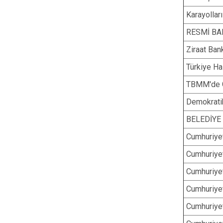
Karayollar
RESMİ BA
Ziraat Ba
Türkiye H
TBMM'de 
Demokratik
BELEDİYE
Cumhuriyet
Cumhuriyet
Cumhuriyet
Cumhuriyet
Cumhuriyet