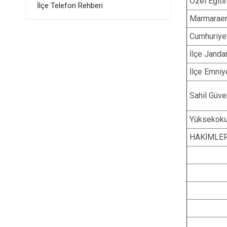
Özel Eğiti
İlçe Telefon Rehberi
Marmaraere
Cumhuriyet
İlçe Janda
İlçe Emniy
Sahil Güve
Yüksekoku
HAKİMLER