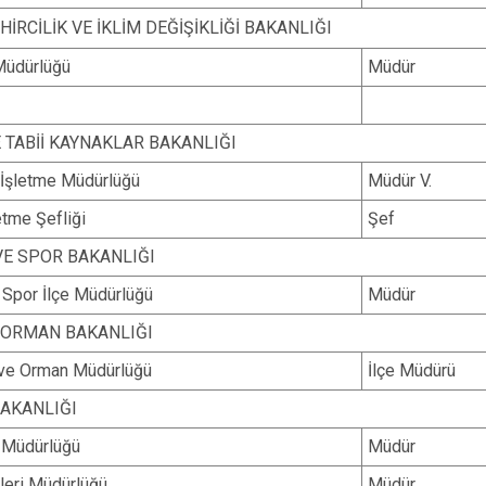
HİRCİLİK VE İKLİM DEĞİŞİKLİĞİ BAKANLIĞI
Müdürlüğü
Müdür
E TABİİ KAYNAKLAR BAKANLIĞI
 İşletme Müdürlüğü
Müdür V.
etme Şefliği
Şef
VE SPOR BAKANLIĞI
 Spor İlçe Müdürlüğü
Müdür
 ORMAN BAKANLIĞI
m ve Orman Müdürlüğü
İlçe Müdürü
BAKANLIĞI
s Müdürlüğü
Müdür
şleri Müdürlüğü
Müdür