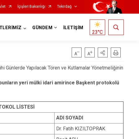
vlet
İçişleri Bakanlığı
Tekirdağ
TLERİMİZ
GÜNDEM
İLETİŞİM
23
°C
rihi Günlerde Yapılacak Tören ve Kutlamalar Yönetmeliğinin
 bunların yeri mülki idari amirince Başkent protokolü
Saray
TOKOL LİSTESİ
Şarköy
ADI SOYADI
Süleymanpaşa
Dr. Fatih KIZILTOPRAK
Ergene