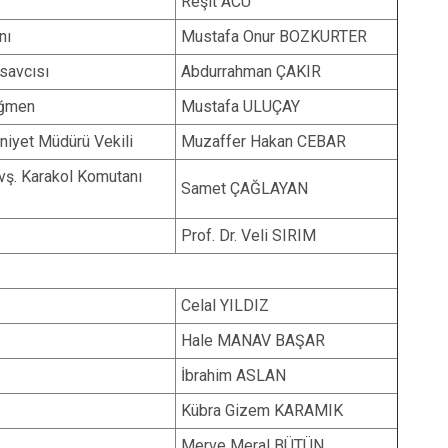
Reşit ACU
isi
Kapaklı
nı
Mustafa Onur BOZKURTER
savcısı
Abdurrahman ÇAKIR
eğmen
Mustafa ULUÇAY
iyet Müdürü Vekili
Muzaffer Hakan CEBAR
çvş. Karakol Komutanı
Samet ÇAĞLAYAN
Prof. Dr. Veli SIRIM
Celal YILDIZ
Hale MANAV BAŞAR
İbrahim ASLAN
Kübra Gizem KARAMIK
Merve Meral BÜTÜN