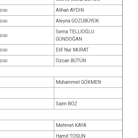
cısı
Alihan AYDIN
cısı
Aleyna GÖZÜBÜYÜK
Sema TELLİOĞLU
cısı
GÜNDOĞAN
cısı
Elif Nur MURAT
cısı
Özcan BÜTÜN
Muhammet GÖKMEN
Saim BOZ
Mehmet KAYA
Hamit TOSUN