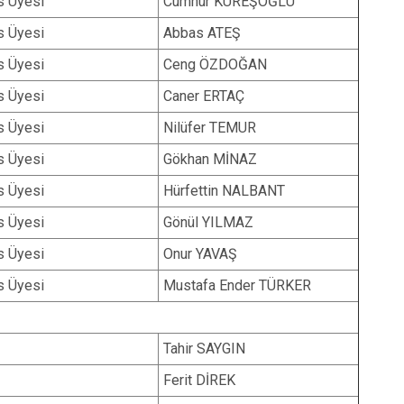
s Üyesi
Cumhur KÜREŞOĞLU
s Üyesi
Abbas ATEŞ
s Üyesi
Ceng ÖZDOĞAN
s Üyesi
Caner ERTAÇ
s Üyesi
Nilüfer TEMUR
s Üyesi
Gökhan MİNAZ
s Üyesi
Hürfettin NALBANT
s Üyesi
Gönül YILMAZ
s Üyesi
Onur YAVAŞ
s Üyesi
Mustafa Ender TÜRKER
Tahir SAYGIN
Ferit DİREK