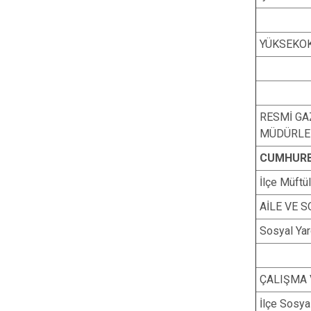
YÜKSEKOK
RESMİ GA
MÜDÜRLE
CUMHURB
İlçe Müftü
AİLE VE 
Sosyal Yar
ÇALIŞMA 
İlçe Sosya