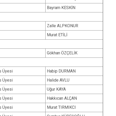
Bayram KESKİN
Zalle ALPKONUR
Murat ETİLİ
Gökhan ÖZÇELİK
s Üyesi
Habip DURMAN
s Üyesi
Halide AVLU
s Üyesi
Uğur KAYA
s Üyesi
Hakkıcan ALÇAN
s Üyesi
Murat TIRMIKCI