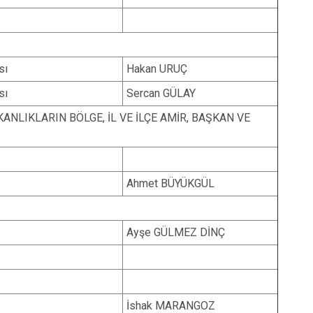
sı
Hakan URUÇ
sı
Sercan GÜLAY
NLIKLARIN BÖLGE, İL VE İLÇE AMİR, BAŞKAN VE
Ahmet BÜYÜKGÜL
Ayşe GÜLMEZ DİNÇ
İshak MARANGOZ