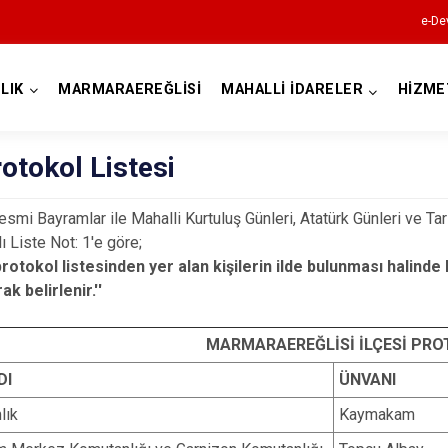
e-De
LIK
MARMARAEREĞLİSİ
MAHALLİ İDARELER
HİZME
Tekirdağ
rotokol Listesi
esmi Bayramlar ile Mahalli Kurtuluş Günleri, Atatürk Günleri ve Ta
lı Liste Not: 1'e göre;
protokol listesinden yer alan kişilerin ilde bulunması halinde
ak belirlenir.''
Çerkezköy
MARMARAEREĞLİSİ İLÇESİ PRO
Çorlu
DI
ÜNVANI
Hayrabolu
lık
Kaymakam
Malkara