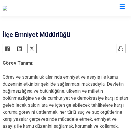
Tekirdağ
İlçe Emniyet Müdürlüğü
Çerkezköy
Saray
Çorlu
Şarköy
Görev Tanımı:
Hayrabolu
Süleymanpaşa
Malkara
Ergene
Görev ve sorumluluk alanında emniyet ve asayiş ile kamu
Marmaraereğlisi
Kapaklı
düzeninin etkin bir şekilde sağlanması maksadıyla; Devletin
bağımsızlığına ve bütünlüğüne, ülkenin ve milletin
Muratlı
bölünmezliğine ve de cumhuriyet ve demokrasiye karşı dıştan
gelebilecek saldırılara ve içten gelebilecek tehlikelere karşı
koruma görevini üstlenmek, her türlü suç ve suç örgütlerine
karşı yasalar çerçevesinde mücadele etmek, emniyet ve
asayiş ile kamu düzenini sağlamak, korumak ve kollamak,