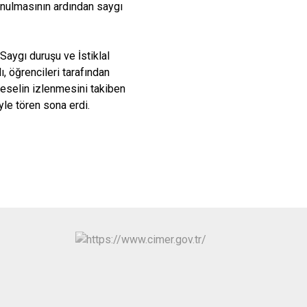
unulmasının ardından saygı
isi
Kapaklı
Saygı duruşu ve İstiklal
 öğrencileri tarafından
geselin izlenmesini takiben
yle tören sona erdi.