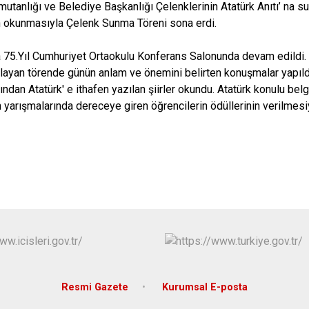
tanlığı ve Belediye Başkanlığı Çelenklerinin Atatürk Anıtı’ na s
Marmaraereğl
nın okunmasıyla Çelenk Sunma Töreni sona erdi.
Muratlı
 75.Yıl Cumhuriyet Ortaokulu Konferans Salonunda devam edildi.
layan törende günün anlam ve önemini belirten konuşmalar yapıldı,
ndan Atatürk' e ithafen yazılan şiirler okundu. Atatürk konulu bel
 yarışmalarında dereceye giren öğrencilerin ödüllerinin verilmesi
Resmi Gazete
Kurumsal E-posta