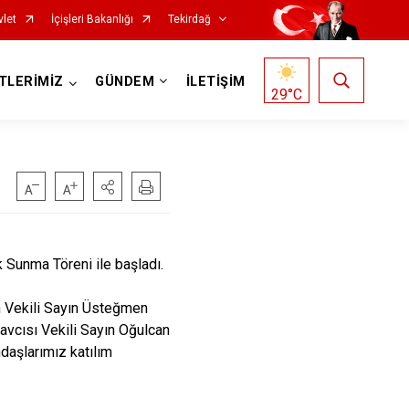
vlet
İçişleri Bakanlığı
Tekirdağ
TLERİMİZ
GÜNDEM
İLETİŞİM
29
°C
 Sunma Töreni ile başladı.
Saray
Vekili Sayın Üsteğmen
cısı Vekili Sayın Oğulcan
Şarköy
ndaşlarımız katılım
Süleymanpaşa
Ergene