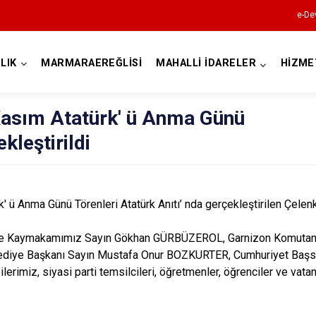
e-De
LIK
MARMARAEREĞLİSİ
MAHALLİ İDARELER
HİZME
Tekirdağ
Kasım Atatürk' ü Anma Günü
kleştirildi
' ü Anma Günü Törenleri Atatürk Anıtı’ nda gerçekleştirilen Çelenk
Çerkezköy
lçe Kaymakamımız
Sayın Gökhan GÜRBÜZEROL, Garnizon Komutan 
iye Başkanı Sayın Mustafa Onur BOZKURTER, Cumhuriyet Başsav
Çorlu
lerimiz, siyasi parti temsilcileri, öğretmenler, öğrenciler ve vata
Hayrabolu
Malkara