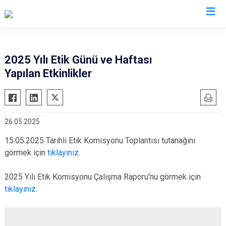
Tekirdağ
2025 Yılı Etik Günü ve Haftası
Yapılan Etkinlikler
Çerkezköy
Saray
Çorlu
Şarköy
Hayrabolu
Süleymanpaşa
26.05.2025
Malkara
Ergene
15.05.2025 Tarihli Etik Komisyonu Toplantısı tutanağını
Marmaraereğlisi
Kapaklı
görmek için
tıklayınız.
Muratlı
2025 Yılı Etik Komisyonu Çalışma Raporu'nu görmek için
tıklayınız.