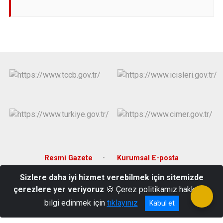
Resmi Gazete
Kurumsal E-posta
Sizlere daha iyi hizmet verebilmek için sitemizde
Bahçelievler Mahallesi Atatürk Bulvarı No:53 Marmaraereğlisi /
çerezlere yer veriyoruz
🍪 Çerez politikamız hakkında
Tekirdağ
bilgi edinmek için
tıklayınız
Kabul et
0282 613 12 39